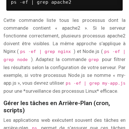
ps -ef | grep apache2
Cette commande liste tous les processus dont la
commande contient « apache2 ». Si le serveur
fonctionne correctement, plusieurs processus apache2
doivent être visibles. La même approche s’applique à
Nginx (
) et Node.js (
ps -ef | grep nginx
ps -ef |
). Adaptez la commande
pour filtrer
grep node
grep
les résultats selon la configuration de votre serveur. Par
exemple, si votre processus Node.js se nomme « my-
app.js », vous devrez utiliser
ps -ef | grep my-app.js
pour une *surveillance des processus Linux* efficace.
Gérer les tâches en Arrière-Plan (cron,
scripts)
Les applications web exécutent souvent des tâches en
arrière-plan.
permet de s’assurer que ces tâches
ps