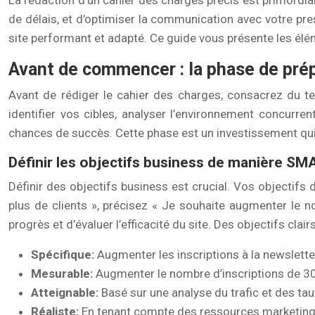
La rédaction d’un cahier des charges précis est primordiale
de délais, et d’optimiser la communication avec votre prest
site performant et adapté. Ce guide vous présente les élém
Avant de commencer : la phase de prép
Avant de rédiger le cahier des charges, consacrez du tem
identifier vos cibles, analyser l’environnement concurre
chances de succès. Cette phase est un investissement qui 
Définir les objectifs business de manière S
Définir des objectifs business est crucial. Vos objectifs
plus de clients », précisez « Je souhaite augmenter le
progrès et d’évaluer l’efficacité du site. Des objectifs clai
Spécifique:
Augmenter les inscriptions à la newslette
Mesurable:
Augmenter le nombre d’inscriptions de 3
Atteignable:
Basé sur une analyse du trafic et des ta
Réaliste:
En tenant compte des ressources marketing