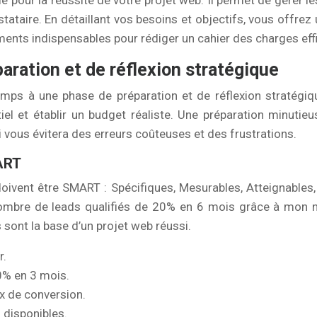
 pour la réussite de votre projet web. Il permet de gérer le
ataire. En détaillant vos besoins et objectifs, vous offrez un
ents indispensables pour rédiger un cahier des charges effi
aration et de réflexion stratégique
ps à une phase de préparation et de réflexion stratégique
ntiel et établir un budget réaliste. Une préparation minut
vous évitera des erreurs coûteuses et des frustrations.
MART
 doivent être SMART : Spécifiques, Mesurables, Atteignables,
 nombre de leads qualifiés de 20% en 6 mois grâce à mon 
rs sont la base d’un projet web réussi.
r.
0% en 3 mois.
ux de conversion.
 disponibles.