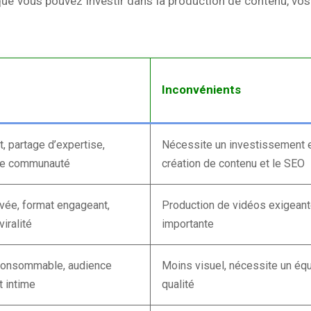
ue vous pouvez investir dans la production de contenu, vo
Inconvénients
, partage d’expertise,
Nécessite un investissement 
une communauté
création de contenu et le SEO
levée, format engageant,
Production de vidéos exigeant
viralité
importante
consommable, audience
Moins visuel, nécessite un éq
t intime
qualité