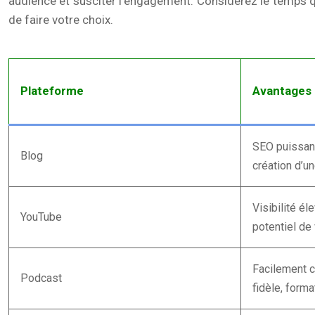
audience et susciter l’engagement. Considérez le temps q
de faire votre choix.
Plateforme
Avantages
SEO puissant
Blog
création d’
Visibilité é
YouTube
potentiel de 
Facilement 
Podcast
fidèle, forma